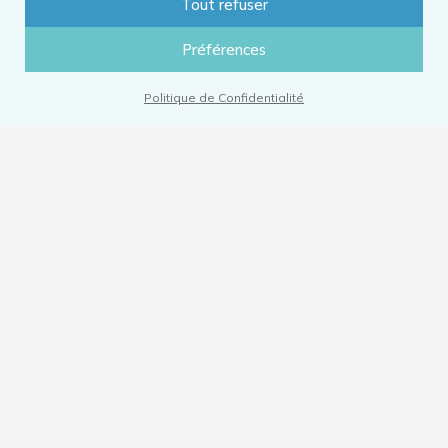
Tout refuser
NOUS ÉCRIRE
Préférences
Politique de Confidentialité
Sources :
PODONOV
Article suivant