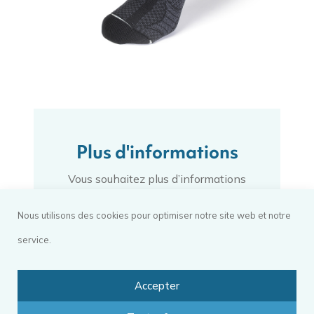
Plus d'informations
Vous souhaitez plus d’informations
sur la socquette SONOV ?
Nous utilisons des cookies pour optimiser notre site web et notre
N’hésitez pas à faire appel à notre
équipe d’orthopédistes. Ils vous
service.
conseilleront sur son utilisation ou
encore sur le choix de la taille, son
Accepter
entretien, etc.