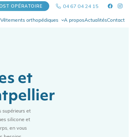
04 67 04 24 15
OST OPÉRATOIRE
Vêtements orthopédiques
A propos
Actualités
Contact
es et
tpellier
 supérieurs et
es silicone et
rps, en vous
os besoins.