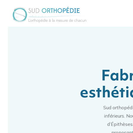
Fabr
esthéti
Sud orthopédi
inférieurs. N
d’Épithèses
proposant 