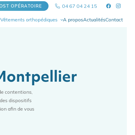
04 67 04 24 15
OST OPÉRATOIRE
Vêtements orthopédiques
A propos
Actualités
Contact
ontpellier
de contentions,
des dispositifs
tion afin de vous