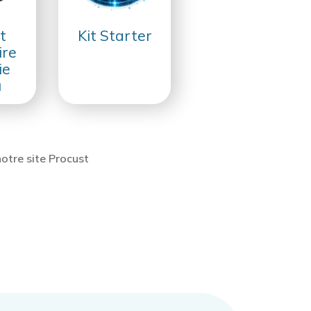
t
Kit Starter
ire
ie
u
otre site Procust